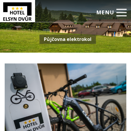
MENU
Úvod
Půjčovna elektrokol
Ubytování
Restaurace
Služby, aktivity
Pro firmy
Ceník
Foto
Rezervace
Volný čas