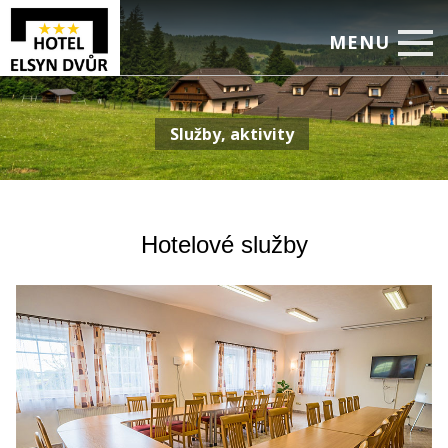
MENU
Úvod
Služby, aktivity
Ubytování
Restaurace
Služby, aktivity
Hotelové služby
Pro firmy
Ceník
Foto
Rezervace
Volný čas