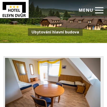
MENU
Úvod
Ubytování hlavní budova
Ubytování
Restaurace
Služby, aktivity
Pro firmy
Ceník
Foto
Rezervace
Volný čas